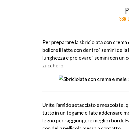
P
SBRI
Per preparare la sbriciolata con crema 
bollore il latte con dentro i semini della
lunghezza e prelevare i semini con un col
zucchero.
Unite l'amido setacciato e mescolate, qu
tutto in un tegame e fate addensare me
legno per raggiungere meglio i bordi. F
con della pellicola messa a contatto.