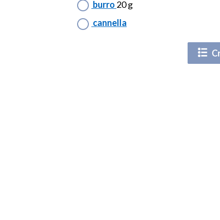
burro
20 g
cannella
Cr