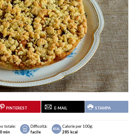
PINTEREST
E-MAIL
STAMPA
o totale:
Difficoltà:
Calorie per 100g:
30 min
facile
285
kcal