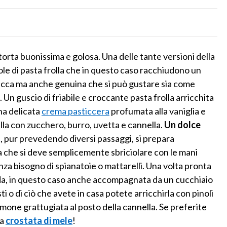
torta buonissima e golosa. Una delle tante versioni della
ciole di pasta frolla che in questo caso racchiudono un
icca ma anche genuina che si può gustare sia come
n guscio di friabile e croccante pasta frolla arricchita
na delicata
crema pasticcera
profumata alla vaniglia e
la con zucchero, burro, uvetta e cannella.
Un
dolce
, pur prevedendo diversi passaggi, si prepara
la che si deve semplicemente sbriciolare con le mani
enza bisogno di spianatoie o mattarelli. Una volta pronta
ida, in questo caso anche accompagnata da un cucchiaio
ti o di ciò che avete in casa potete arricchirla con pinoli
 limone grattugiata al posto della cannella. Se preferite
sa
crostata di mele
!