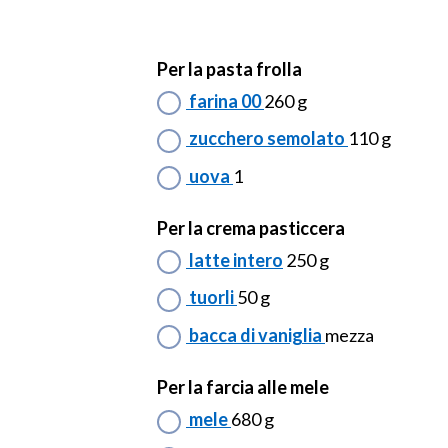
Per la pasta frolla
farina 00
260 g
zucchero semolato
110 g
uova
1
Per la crema pasticcera
latte intero
250 g
tuorli
50 g
bacca di vaniglia
mezza
Per la farcia alle mele
mele
680 g