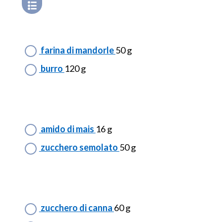
farina di mandorle
50 g
burro
120 g
amido di mais
16 g
zucchero semolato
50 g
zucchero di canna
60 g