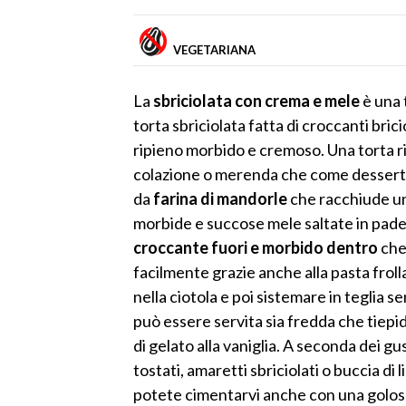
VEGETARIANA
La
sbriciolata con crema e mele
è una 
torta sbriciolata fatta di croccanti bri
ripieno morbido e cremoso. Una torta r
colazione o merenda che come dessert. U
da
farina di mandorle
che racchiude u
morbide e succose mele saltate in padel
croccante fuori e morbido dentro
che
facilmente grazie anche alla pasta frol
nella ciotola e poi sistemare in teglia s
può essere servita sia fredda che tiep
di gelato alla vaniglia. A seconda dei gus
tostati, amaretti sbriciolati o buccia di
potete cimentarvi anche con una golo