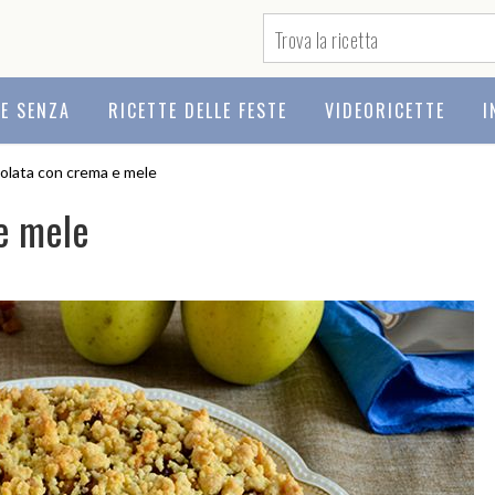
TE SENZA
RICETTE DELLE FESTE
VIDEORICETTE
I
iolata con crema e mele
e mele