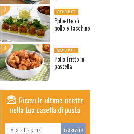
SECONDI PIATTI
Polpette di
pollo e tacchino
SECONDI PIATTI
Pollo fritto in
pastella
Ricevi le ultime ricette
nella tua casella di posta