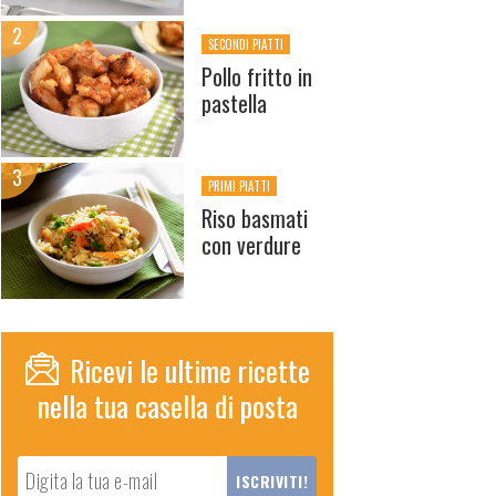
SECONDI PIATTI
Pollo fritto in
pastella
PRIMI PIATTI
Riso basmati
con verdure
Ricevi le ultime ricette
nella tua casella di posta