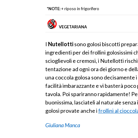
*NOTE:
+ riposo in frigorifero
VEGETARIANA
I
Nutellotti
sono golosi biscotti preparat
ingredienti per dei frollini golosissimi c
scioglievoli e cremosi, i Nutellotti ri
tentazione ad ogni ora dei giorno e dell
una coccola golosa sono decisamente i b
facilità imbarazzante e vi basterà poco 
tavola. Poi spariranno rapidamente! P
buonissima, lasciateli al naturale senza 
golosi provate anche i
frollini al ciocco
Giuliana Manca