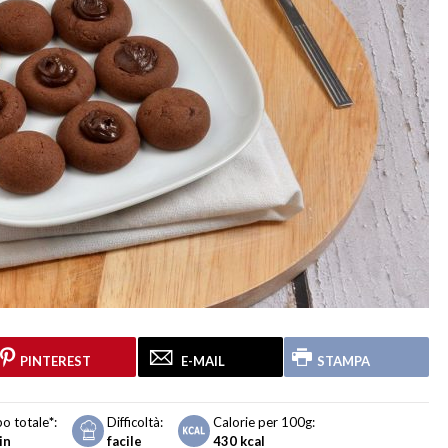
PINTEREST
E-MAIL
STAMPA
o totale
*
:
Difficoltà:
Calorie per 100g:
in
facile
430
kcal