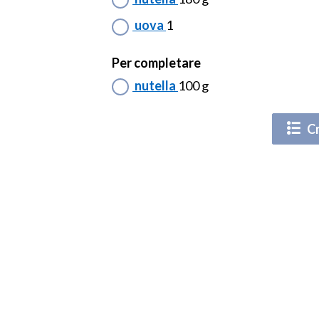
uova
1
Per completare
nutella
100 g
Cr