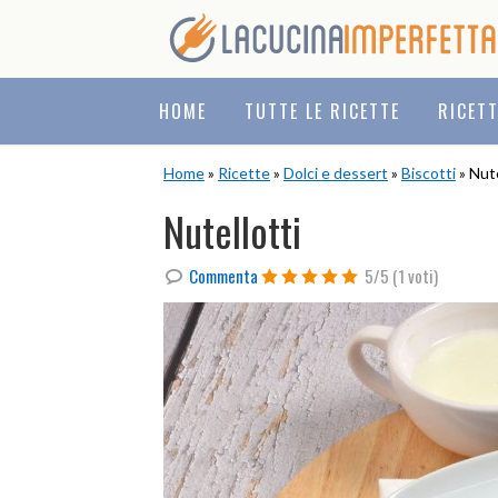
Skip
Skip
Skip
to
to
to
primary
main
primary
navigation
content
sidebar
HOME
TUTTE LE RICETTE
RICET
Home
»
Ricette
»
Dolci e dessert
»
Biscotti
» Nute
Nutellotti
Commenta
5/5
(1 voti)