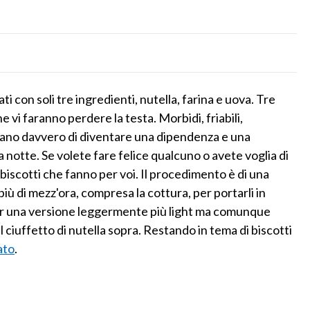
i con soli tre ingredienti, nutella, farina e uova. Tre
he vi faranno perdere la testa. Morbidi, friabili,
schiano davvero di diventare una dipendenza e una
a notte. Se volete fare felice qualcuno o avete voglia di
iscotti che fanno per voi. Il procedimento è di una
più di mezz'ora, compresa la cottura, per portarli in
er una versione leggermente più light ma comunque
il ciuffetto di nutella sopra. Restando in tema di biscotti
lato
.