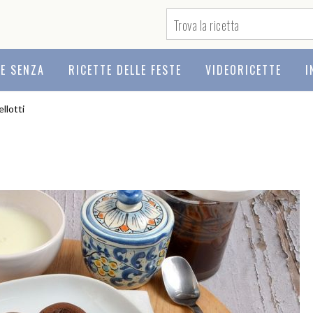
TE SENZA
RICETTE DELLE FESTE
VIDEORICETTE
I
llotti