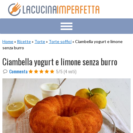
Skip
Skip
Skip
to
to
to
primary
main
primary
navigation
content
sidebar
Home
»
Ricette
»
Torte
»
Torte soffici
» Ciambella yogurt e limone
senza burro
Ciambella yogurt e limone senza burro
Commenta
5/5
(4 voti)