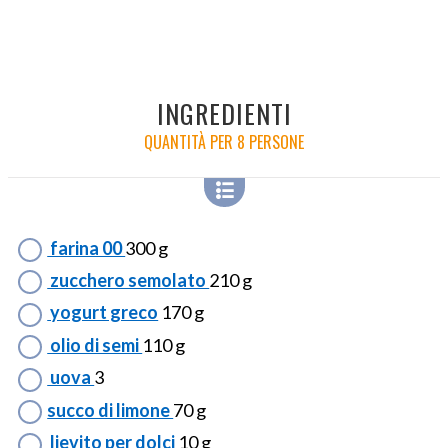
INGREDIENTI
QUANTITÀ PER 8 PERSONE
farina 00
300 g
zucchero semolato
210 g
yogurt greco
170 g
olio di semi
110 g
uova
3
succo di limone
70 g
lievito per dolci
10 g