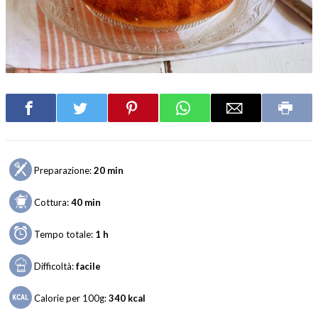
Preparazione:
20 min
Cottura:
40 min
Tempo totale:
1 h
Difficoltà:
facile
Calorie per 100g:
340
kcal