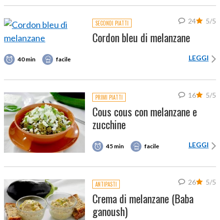
24
5/5
SECONDI PIATTI
Cordon bleu di melanzane
LEGGI
40 min
facile
16
5/5
PRIMI PIATTI
Cous cous con melanzane e
zucchine
LEGGI
45 min
facile
26
5/5
ANTIPASTI
Crema di melanzane (Baba
ganoush)