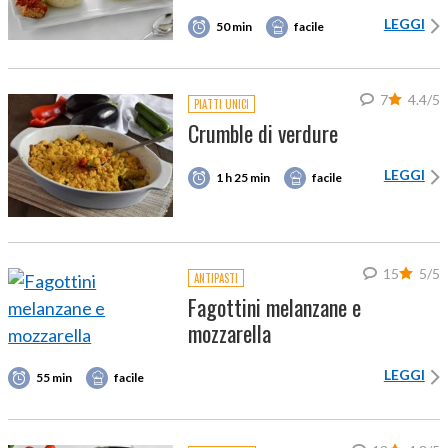
LEGGI
50 min
facile
7
4.4/5
PIATTI UNICI
Crumble di verdure
LEGGI
1 h 25 min
facile
15
5/5
ANTIPASTI
Fagottini melanzane e
mozzarella
LEGGI
55 min
facile