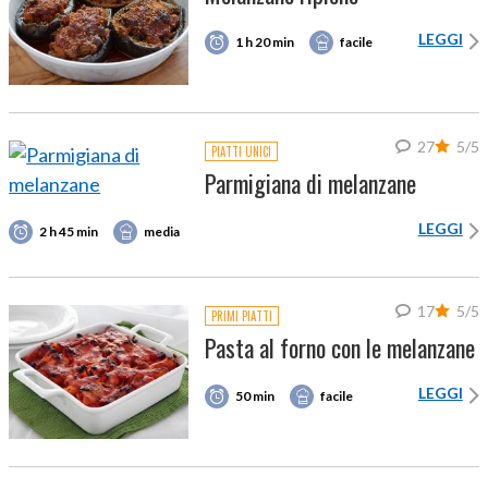
LEGGI
1 h 20 min
facile
27
5/5
PIATTI UNICI
Parmigiana di melanzane
LEGGI
2 h 45 min
media
17
5/5
PRIMI PIATTI
Pasta al forno con le melanzane
LEGGI
50 min
facile