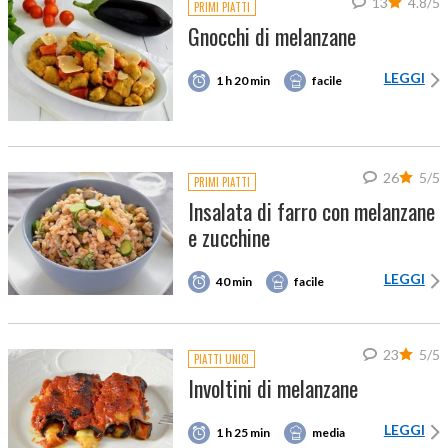
13
4.8/5
PRIMI PIATTI
Gnocchi di melanzane
LEGGI
1 h 20 min
facile
26
5/5
PRIMI PIATTI
Insalata di farro con melanzane
e zucchine
LEGGI
40 min
facile
23
5/5
PIATTI UNICI
Involtini di melanzane
LEGGI
1 h 25 min
media