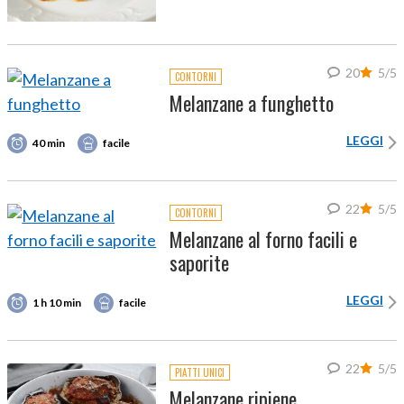
20
5/5
CONTORNI
Melanzane a funghetto
LEGGI
40 min
facile
22
5/5
CONTORNI
Melanzane al forno facili e
saporite
LEGGI
1 h 10 min
facile
22
5/5
PIATTI UNICI
Melanzane ripiene