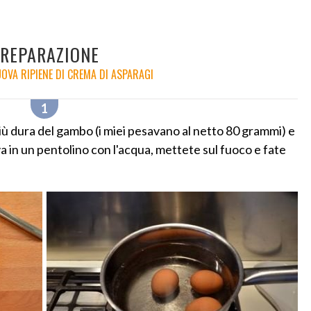
REPARAZIONE
UOVA RIPIENE DI CREMA DI ASPARAGI
più dura del gambo (i miei pesavano al netto 80 grammi) e
 in un pentolino con l'acqua, mettete sul fuoco e fate