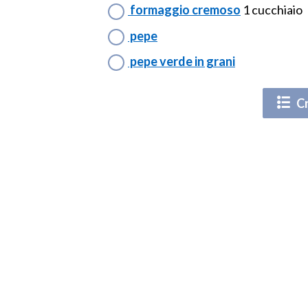
formaggio cremoso
1 cucchiaio
pepe
pepe verde in grani
Cr