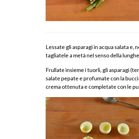
Lessate gli asparagi in acqua salata e, 
tagliatele a metà nel senso della lunghe
Frullate insieme i tuorli, gli asparagi (
salate pepate e profumate con la buccia
crema ottenuta e completate con le punt