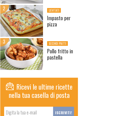
LIEVITATI
Impasto per
pizza
SECONDI PIATTI
Pollo fritto in
pastella
Ricevi le ultime ricette
nella tua casella di posta