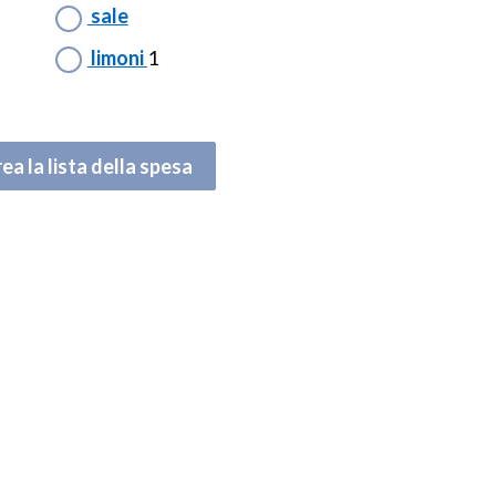
sale
limoni
1
ea la lista della spesa