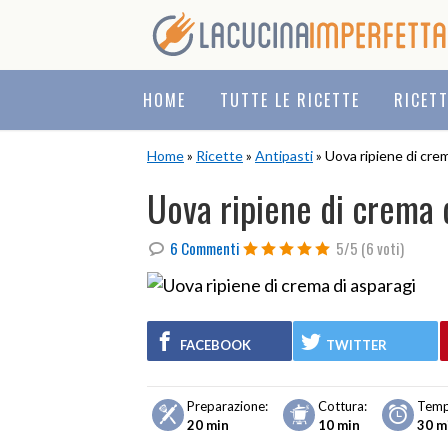
Skip
Skip
Skip
to
to
to
primary
main
primary
navigation
content
sidebar
HOME
TUTTE LE RICETTE
RICET
Home
»
Ricette
»
Antipasti
» Uova ripiene di crem
Uova ripiene di crema 
6 Commenti
5/5
(6 voti)
FACEBOOK
TWITTER
Preparazione:
Cottura:
Temp
20 min
10 min
30 m