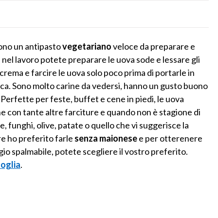
ono un antipasto
vegetariano
veloce da preparare e
 nel lavoro potete preparare le uova sode e lessare gli
 crema e farcire le uova solo poco prima di portarle in
isca. Sono molto carine da vedersi, hanno un gusto buono
 Perfette per feste, buffet e cene in piedi, le uova
 con tante altre farciture e quando non è stagione di
, funghi, olive, patate o quello che vi suggerisce la
e ho preferito farle
senza maionese
e per otterenere
io spalmabile, potete scegliere il vostro preferito.
foglia
.