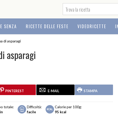
TE SENZA
RICETTE DELLE FESTE
VIDEORICETTE
I
a di asparagi
di asparagi
PINTEREST
E-MAIL
STAMPA
o totale:
Difficoltà:
Calorie per 100g:
in
facile
95
kcal