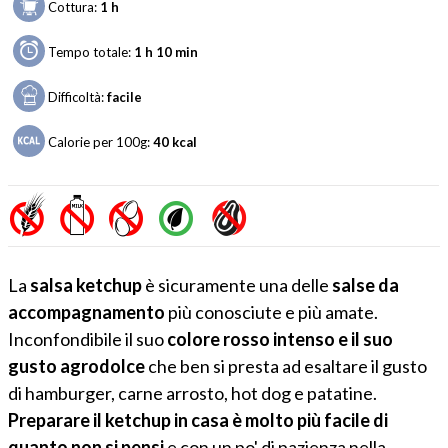
Cottura:
1 h
Tempo totale:
1 h 10 min
Difficoltà:
facile
Calorie per 100g:
40
kcal
La
salsa ketchup
è sicuramente una delle
salse da
accompagnamento
più conosciute e più amate.
Inconfondibile il suo
colore rosso intenso e il suo
gusto agrodolce
che ben si presta ad esaltare il gusto
di hamburger, carne arrosto, hot dog e patatine.
Preparare il ketchup in casa è molto più facile di
quanto non si pensi
e con un po' di pazienza nella