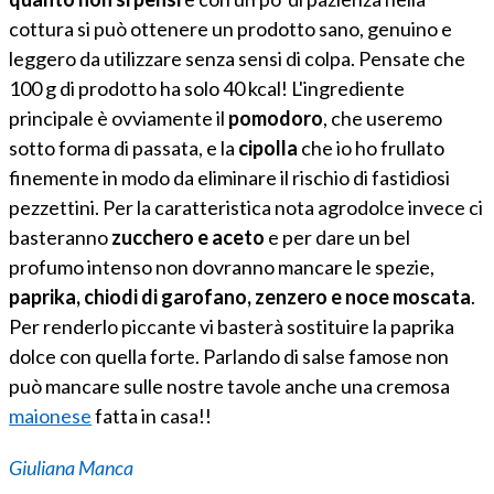
cottura si può ottenere un prodotto sano, genuino e
leggero da utilizzare senza sensi di colpa. Pensate che
100 g di prodotto ha solo 40 kcal! L'ingrediente
principale è ovviamente il
pomodoro
, che useremo
sotto forma di passata, e la
cipolla
che io ho frullato
finemente in modo da eliminare il rischio di fastidiosi
pezzettini. Per la caratteristica nota agrodolce invece ci
basteranno
zucchero e aceto
e per dare un bel
profumo intenso non dovranno mancare le spezie,
paprika, chiodi di garofano, zenzero e noce moscata
.
Per renderlo piccante vi basterà sostituire la paprika
dolce con quella forte. Parlando di salse famose non
può mancare sulle nostre tavole anche una cremosa
maionese
fatta in casa!!
Giuliana Manca