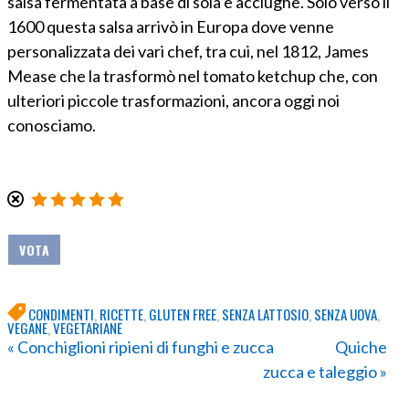
salsa fermentata a base di soia e acciughe. Solo verso il
1600 questa salsa arrivò in Europa dove venne
personalizzata dei vari chef, tra cui, nel 1812, James
Mease che la trasformò nel tomato ketchup che, con
ulteriori piccole trasformazioni, ancora oggi noi
conosciamo.
CONDIMENTI
,
RICETTE
,
GLUTEN FREE
,
SENZA LATTOSIO
,
SENZA UOVA
,
VEGANE
,
VEGETARIANE
« Conchiglioni ripieni di funghi e zucca
Quiche
zucca e taleggio »