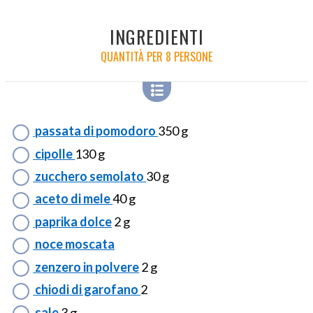
INGREDIENTI
QUANTITÀ PER 8 PERSONE
passata di pomodoro
350 g
cipolle
130 g
zucchero semolato
30 g
aceto di mele
40 g
paprika dolce
2 g
noce moscata
zenzero in polvere
2 g
chiodi di garofano
2
sale
3 g