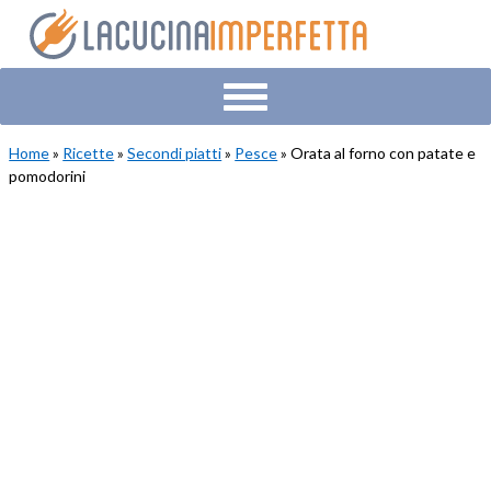
Skip
Skip
Skip
to
to
to
primary
main
primary
navigation
content
sidebar
Home
»
Ricette
»
Secondi piatti
»
Pesce
» Orata al forno con patate e
pomodorini