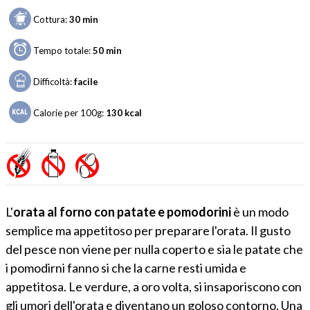
Cottura:
30 min
Tempo totale:
50 min
Difficoltà:
facile
Calorie per 100g:
130
kcal
L'
orata al forno con patate e pomodorini
è un modo
semplice ma appetitoso per preparare l'orata. Il gusto
del pesce non viene per nulla coperto e sia le patate che
i pomodirni fanno si che la carne resti umida e
appetitosa. Le verdure, a oro volta, si insaporiscono con
gli umori dell'orata e diventano un goloso contorno. Una