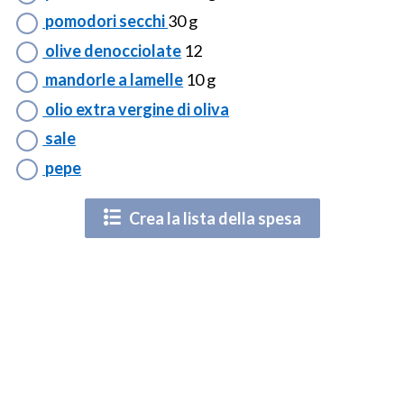
pomodori secchi
30 g
olive denocciolate
12
mandorle a lamelle
10 g
olio extra vergine di oliva
sale
pepe
Crea la lista della spesa