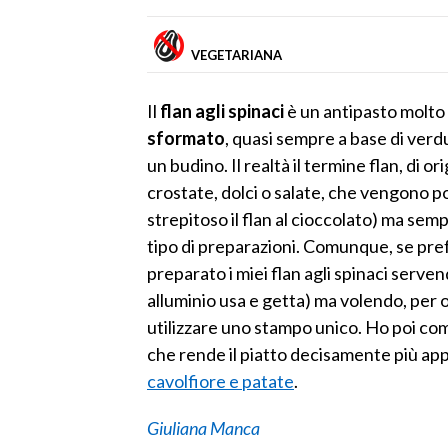
VEGETARIANA
Il
flan agli spinaci
è un antipasto molto s
sformato
, quasi sempre a base di verdu
un budino. Il realtà il termine flan, di
crostate, dolci o salate, che vengono 
strepitoso il flan al cioccolato) ma sem
tipo di preparazioni. Comunque, se pref
preparato i miei flan agli spinaci serve
alluminio usa e getta) ma volendo, per o
utilizzare uno stampo unico. Ho poi com
che rende il piatto decisamente più app
cavolfiore e patate
.
Giuliana Manca