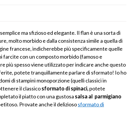
emplice ma sfizioso ed elegante. Il flan è una sorta di
re, molto morbido e dalla consistenza simile a quella di
 origine francese, indicherebbe più specificamente quelle
poi farcite con un composto morbido (famoso e
pre più spesso viene utilizzato per indicare anche questo
erite, potete tranquillamente parlare di sformato! Io ho
ndomi di stampini monoporzione (quelli classici in
ttenere il classico
sformato di spinaci,
potete
pletato il piatto con una gustosa
salsa al parmigiano
etitoso. Provate anche il delizioso
sformato di