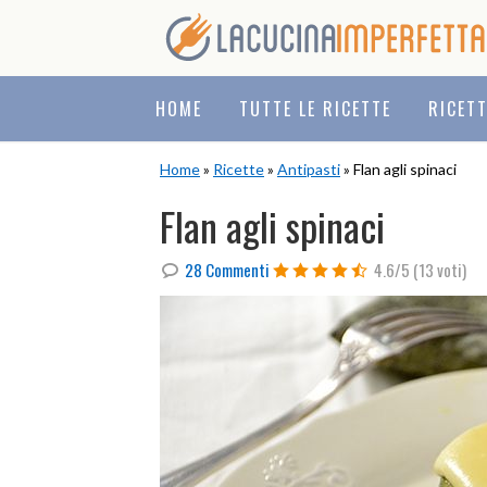
Skip
Skip
Skip
to
to
to
primary
main
primary
navigation
content
sidebar
HOME
TUTTE LE RICETTE
RICET
Home
»
Ricette
»
Antipasti
» Flan agli spinaci
Flan agli spinaci
28 Commenti
4.6/5
(13 voti)