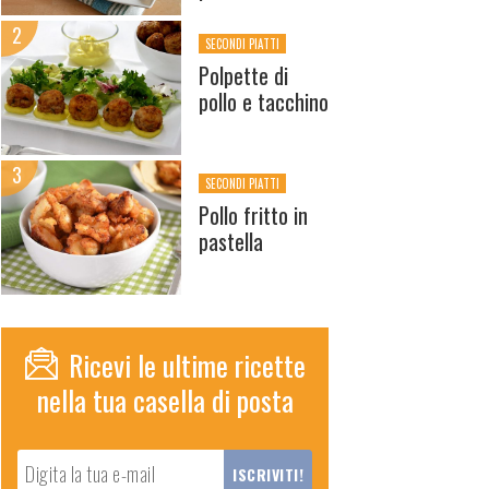
SECONDI PIATTI
Polpette di
pollo e tacchino
SECONDI PIATTI
Pollo fritto in
pastella
Ricevi le ultime ricette
nella tua casella di posta