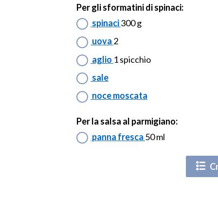
Per gli sformatini di spinaci:
spinaci
300 g
uova
2
aglio
1 spicchio
sale
noce moscata
Per la salsa al parmigiano:
panna fresca
50 ml
Cr