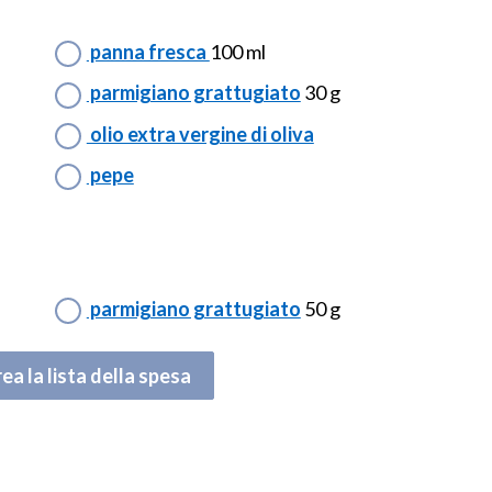
panna fresca
100 ml
parmigiano grattugiato
30 g
olio extra vergine di oliva
pepe
parmigiano grattugiato
50 g
ea la lista della spesa