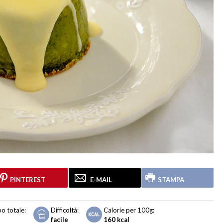
PINTEREST
E-MAIL
STAMPA
o totale:
Difficoltà:
Calorie per 100g:
facile
160
kcal