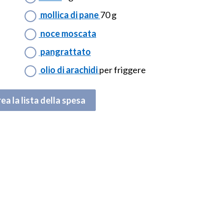
mollica di pane
70 g
noce moscata
pangrattato
olio di arachidi
per friggere
ea la lista della spesa