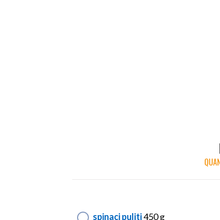
QUAN
spinaci puliti
450 g