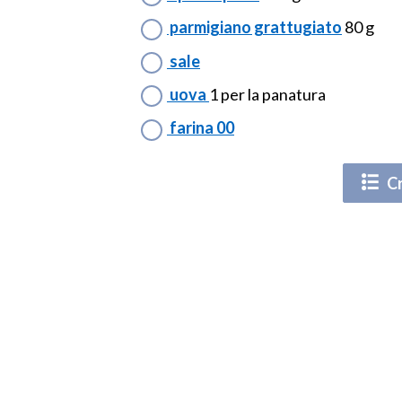
parmigiano grattugiato
80 g
sale
uova
1 per la panatura
farina 00
Cr