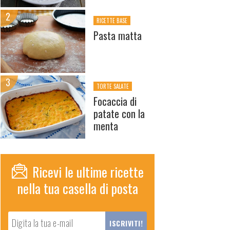
RICETTE BASE
Pasta matta
TORTE SALATE
Focaccia di
patate con la
menta
Ricevi le ultime ricette
nella tua casella di posta