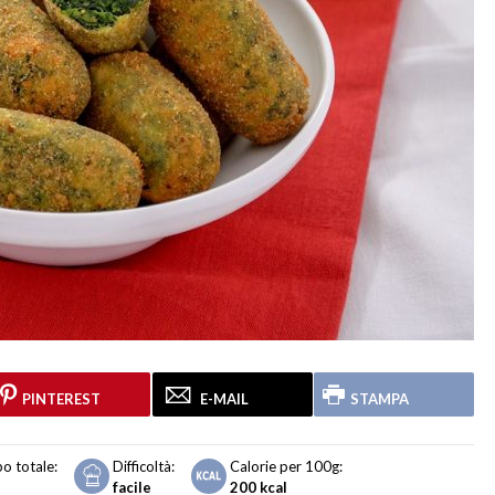
PINTEREST
E-MAIL
STAMPA
o totale:
Difficoltà:
Calorie per 100g:
facile
200
kcal