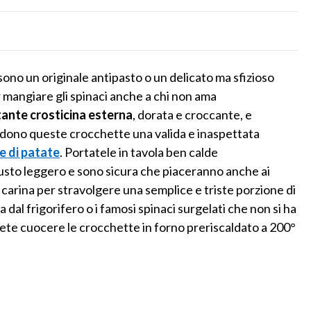
ono un originale antipasto o un delicato ma sfizioso
 mangiare gli spinaci anche a chi non ama
tante crosticina esterna
, dorata e croccante, e
ndono queste crocchette una valida e inaspettata
e di patate
. Portatele in tavola ben calde
usto leggero e sono sicura che piaceranno anche ai
 carina per stravolgere una semplice e triste porzione di
a dal frigorifero o i famosi spinaci surgelati che non si ha
tete cuocere le crocchette in forno preriscaldato a 200°