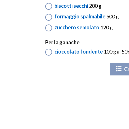
biscotti secchi
200 g
formaggio spalmabile
500 g
zucchero semolato
120 g
Per la ganache
cioccolato fondente
100 g al 5
Cr