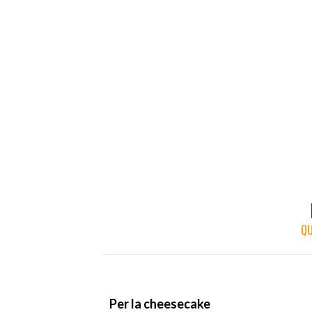
QU
Per la cheesecake