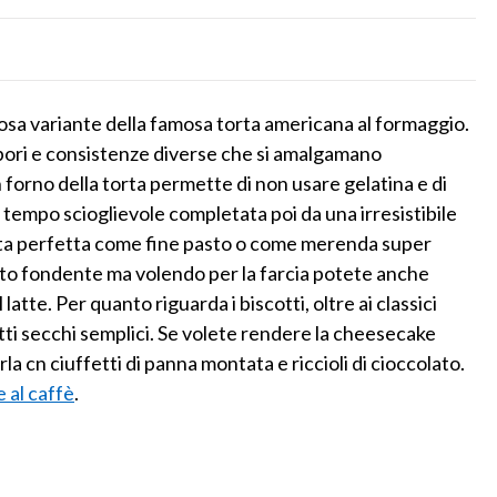
osa variante della famosa torta americana al formaggio.
ori e consistenze diverse che si amalgamano
 forno della torta permette di non usare gelatina e di
 tempo scioglievole completata poi da una irresistibile
rta perfetta come fine pasto o come merenda super
lato fondente ma volendo per la farcia potete anche
atte. Per quanto riguarda i biscotti, oltre ai classici
tti secchi semplici. Se volete rendere la cheesecake
 cn ciuffetti di panna montata e riccioli di cioccolato.
 al caffè
.