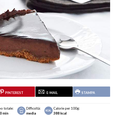
PINTEREST
E-MAIL
STAMPA
o totale:
Difficoltà:
Calorie per 100g:
30 min
media
388
kcal