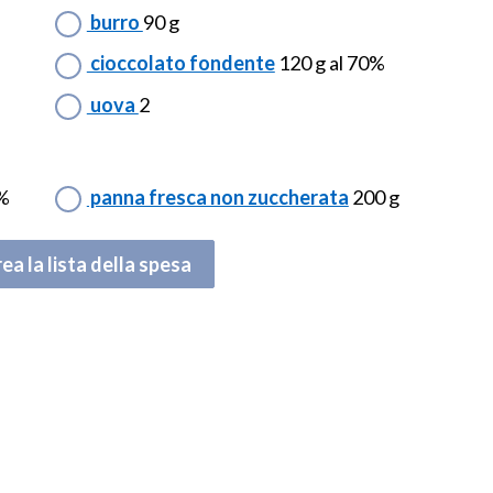
burro
90 g
cioccolato fondente
120 g al 70%
uova
2
0%
panna fresca non zuccherata
200 g
ea la lista della spesa