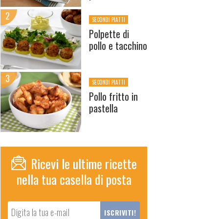
SECONDI PIATTI
Polpette di
pollo e tacchino
SECONDI PIATTI
Pollo fritto in
pastella
Ricevi le ultime ricette
nella tua casella di posta