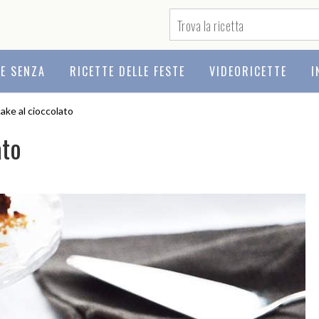
TE SENZA
RICETTE DELLE FESTE
VIDEORICETTE
I
ke al cioccolato
ato