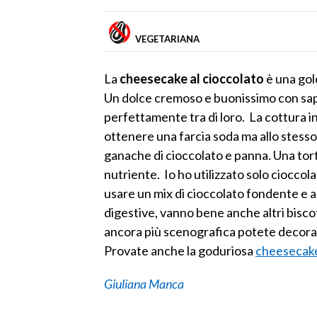
VEGETARIANA
La
cheesecake al cioccolato
è una gol
Un dolce cremoso e buonissimo con sap
perfettamente tra di loro. La cottura in
ottenere una farcia soda ma allo stesso
ganache di cioccolato e panna. Una to
nutriente. Io ho utilizzato solo ciocco
usare un mix di cioccolato fondente e al l
digestive, vanno bene anche altri bisco
ancora più scenografica potete decorarla
Provate anche la goduriosa
cheesecake
Giuliana Manca