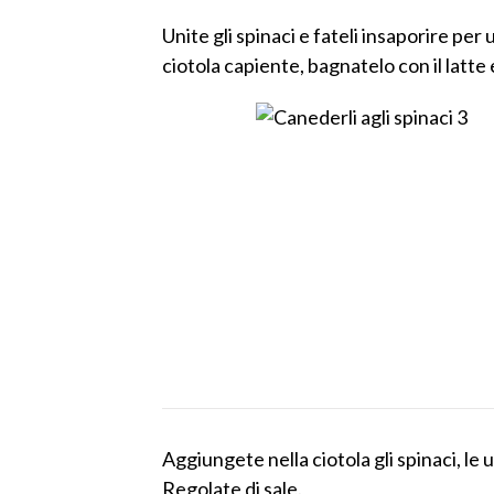
Unite gli spinaci e fateli insaporire per
ciotola capiente, bagnatelo con il latte
Aggiungete nella ciotola gli spinaci, le
Regolate di sale.