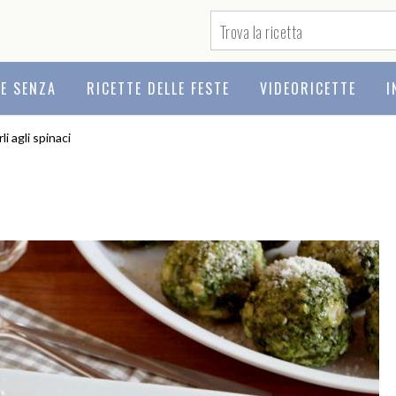
TE SENZA
RICETTE DELLE FESTE
VIDEORICETTE
I
i agli spinaci