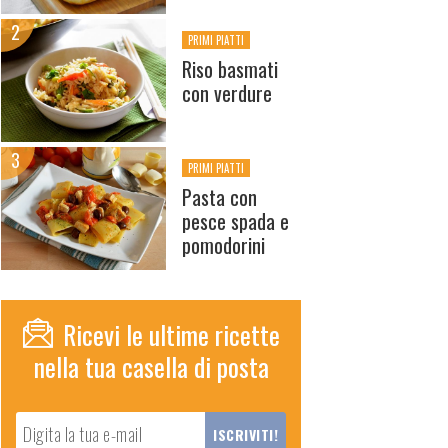
PRIMI PIATTI
Riso basmati
con verdure
PRIMI PIATTI
Pasta con
pesce spada e
pomodorini
Ricevi le ultime ricette
nella tua casella di posta