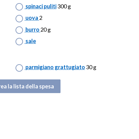
spinaci puliti
300 g
uova
2
burro
20 g
sale
parmigiano grattugiato
30 g
ea la lista della spesa