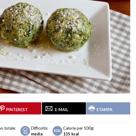
PINTEREST
E-MAIL
STAMPA
o totale:
Difficoltà:
Calorie per 100g:
media
135
kcal