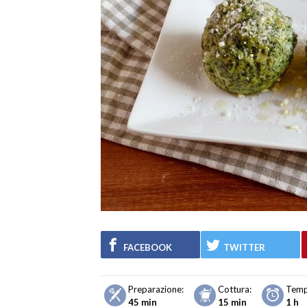
FACEBOOK
TWITTER
Preparazione:
Cottura:
Temp
45 min
15 min
1 h