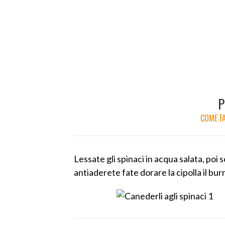
P
COME FA
Lessate gli spinaci in acqua salata, poi
antiaderete fate dorare la cipolla il bur