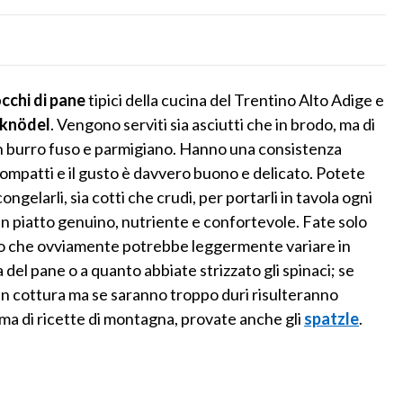
cchi di pane
tipici della cucina del Trentino Alto Adige e
knödel
. Vengono serviti sia asciutti che in brodo, ma di
 con burro fuso e parmigiano. Hanno una consistenza
mpatti e il gusto è davvero buono e delicato. Potete
gelarli, sia cotti che crudi, per portarli in tavola ogni
 un piatto genuino, nutriente e confortevole. Fate solo
sto che ovviamente potrebbe leggermente variare in
 del pane o a quanto abbiate strizzato gli spinaci; se
 in cottura ma se saranno troppo duri risulteranno
ma di ricette di montagna, provate anche gli
spatzle
.