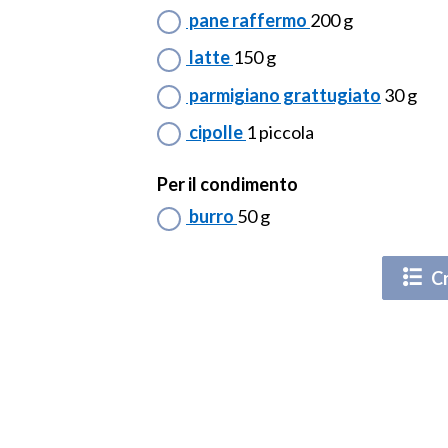
pane raffermo
200 g
latte
150 g
parmigiano grattugiato
30 g
cipolle
1 piccola
Per il condimento
burro
50 g
Cr