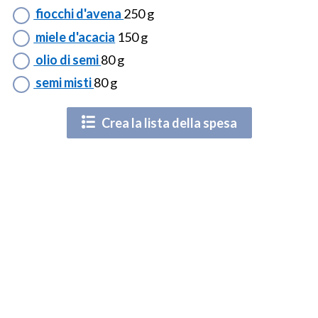
fiocchi d'avena
250 g
miele d'acacia
150 g
olio di semi
80 g
semi misti
80 g
Crea la lista della spesa