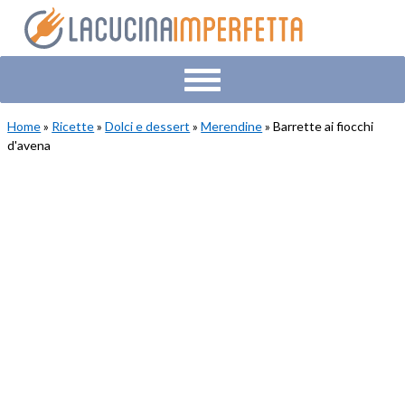
Skip
Skip
Skip
to
to
to
primary
main
primary
navigation
content
sidebar
Home
»
Ricette
»
Dolci e dessert
»
Merendine
» Barrette ai fiocchi
d'avena