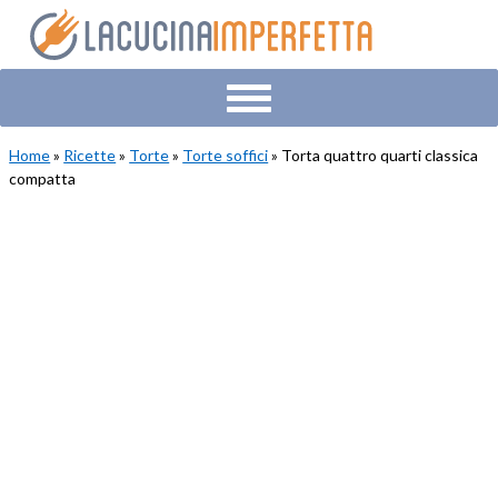
Skip
Skip
Skip
to
to
to
primary
main
primary
navigation
content
sidebar
Home
»
Ricette
»
Torte
»
Torte soffici
» Torta quattro quarti classica
compatta