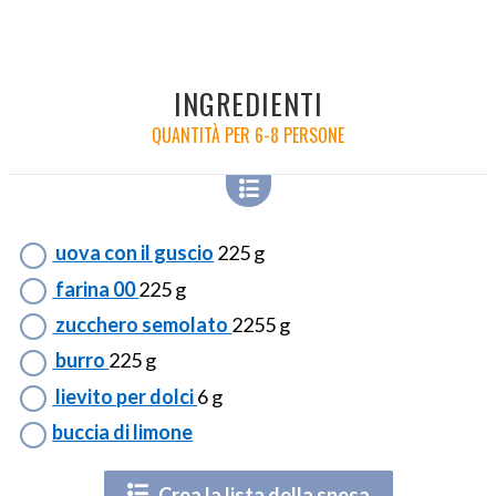
INGREDIENTI
QUANTITÀ PER 6-8 PERSONE
uova con il guscio
225 g
farina 00
225 g
zucchero semolato
2255 g
burro
225 g
lievito per dolci
6 g
buccia di limone
Crea la lista della spesa