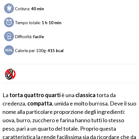
Cottura:
40 min
Tempo totale:
1 h 10 min
Difficoltà:
facile
Calorie per 100g:
415
kcal
La
torta quattro quarti
è una
classica
torta da
credenza,
compatta
, umida e molto burrosa. Deve il suo
nome alla particolare proporzione degli ingredienti:
uova, burro, zucchero e farina hanno tutti lo stesso
peso, pari a un quarto del totale. Proprio questa
caratteristica la rende facilissima sia da ricordare che da