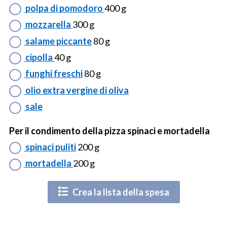
polpa di pomodoro
400 g
mozzarella
300 g
salame piccante
80 g
cipolla
40 g
funghi freschi
80 g
olio extra vergine di oliva
sale
Per il condimento della pizza spinaci e mortadella
spinaci puliti
200 g
mortadella
200 g
Crea la lista della spesa