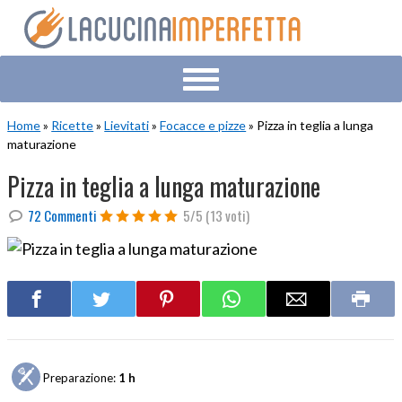
Skip
Skip
Skip
to
to
to
primary
main
primary
navigation
content
sidebar
Home
»
Ricette
»
Lievitati
»
Focacce e pizze
» Pizza in teglia a lunga
maturazione
Pizza in teglia a lunga maturazione
72 Commenti
5/5
(13 voti)
Preparazione:
1 h