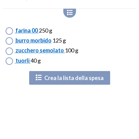
farina 00
250 g
burro morbido
125 g
zucchero semolato
100 g
tuorli
40 g
Crea la lista della spesa