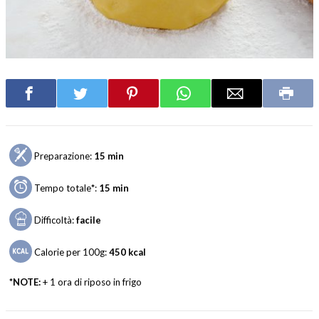
Preparazione:
15 min
Tempo totale
*
:
15 min
Difficoltà:
facile
Calorie per 100g:
450
kcal
*NOTE:
+ 1 ora di riposo in frigo