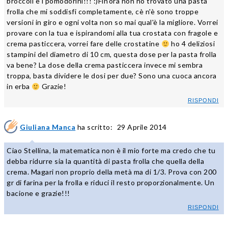
broccoli e i pomodorini!!! :)Fin'ora non ho trovato una pasta
frolla che mi soddisfi completamente, cè n'è sono troppe
versioni in giro e ogni volta non so mai qual'è la migliore. Vorrei
provare con la tua e ispirandomi alla tua crostata con fragole e
crema pasticcera, vorrei fare delle crostatine
ho 4 deliziosi
stampini del diametro di 10 cm, questa dose per la pasta frolla
va bene? La dose della crema pasticcera invece mi sembra
troppa, basta dividere le dosi per due? Sono una cuoca ancora
in erba
Grazie!
RISPONDI
Giuliana Manca
ha scritto:
29 Aprile 2014
Ciao Stellina, la matematica non è il mio forte ma credo che tu
debba ridurre sia la quantità di pasta frolla che quella della
crema. Magari non proprio della metà ma di 1/3. Prova con 200
gr di farina per la frolla e riduci il resto proporzionalmente. Un
bacione e grazie!!!
RISPONDI