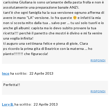
carissima Giuliana io sono un'amante della pasta frolla e non è
assolutamente una preparazione banale ANZI.
tant'è che ogni famiglia ha la sua versionee ognuno afferma di
avere in mano "LA" versione. Io fra queste
e infatti la mia
non si scosta mlto dalla tua .. salvo per ... tu usi solo tuorli e io
anche gli albumi: capista ma io devo subito provare la tua
ricetta!!! perchè il panetto che mostri è divino e mi fa venire
una voglia infinita!
ti auguro una settimana felice e piena di gioie, Clara
ps ricordo la prima gita di Beatrice con la materna ... ho
pianto!!!!!!! che figuraccia!
RISPONDI
Inco
ha scritto:
22 Aprile 2013
Perfetta!!
RISPONDI
Lory B.
ha scritto:
22 Aprile 2013