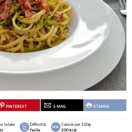
PINTEREST
E-MAIL
STAMPA
o totale:
Difficoltà:
Calorie per 100g:
in
facile
200
kcal