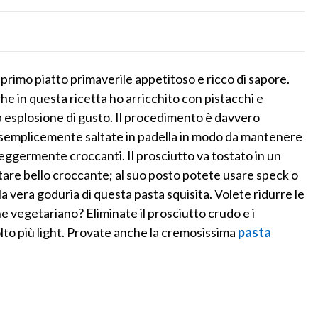
primo piatto primaverile appetitoso e ricco di sapore.
e in questa ricetta ho arricchito con pistacchi e
a esplosione di gusto. Il procedimento è davvero
 semplicemente saltate in padella in modo da mantenere
leggermente croccanti. Il prosciutto va tostato in un
are bello croccante; al suo posto potete usare speck o
 la vera goduria di questa pasta squisita. Volete ridurre le
e vegetariano? Eliminate il prosciutto crudo e i
to più light. Provate anche la cremosissima
pasta