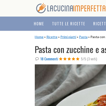
Skip
Skip
Skip
to
to
to
primary
main
primary
navigation
content
sidebar
HOME
TUTTE LE RICETTE
RICET
Home
»
Ricette
»
Primi piatti
»
Pasta
» Pasta con 
Pasta con zucchine e a
18 Commenti
5/5
(3 voti)