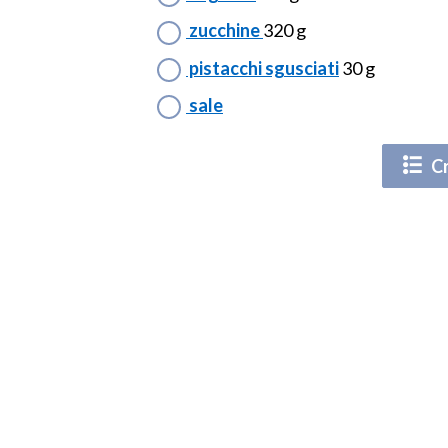
zucchine
320 g
pistacchi sgusciati
30 g
sale
Cr