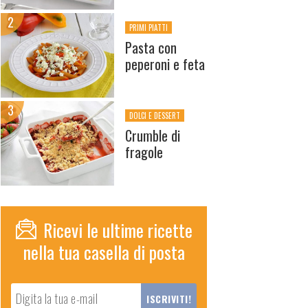
PRIMI PIATTI
Pasta con
peperoni e feta
DOLCI E DESSERT
Crumble di
fragole
Ricevi le ultime ricette
nella tua casella di posta