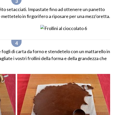
evito setacciati. Impastate fino ad ottenere un panetto
 mettetelo in firgorifero a riposare per una mezz'oretta.
 fogli di carta da forno e stendetelo con un mattarello in
agliate i vostri frollini della forma e della grandezza che