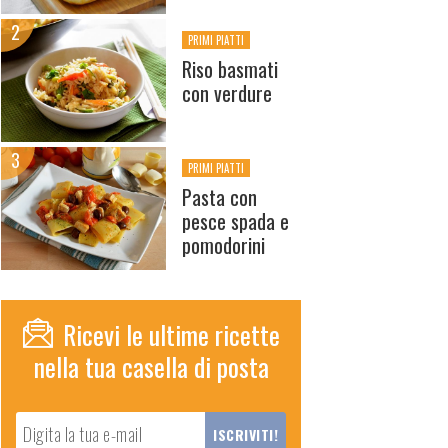
PRIMI PIATTI
Riso basmati
con verdure
PRIMI PIATTI
Pasta con
pesce spada e
pomodorini
Ricevi le ultime ricette
nella tua casella di posta