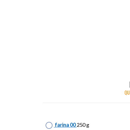
QU
farina 00
250 g