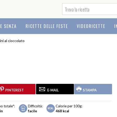
TE SENZA
RICETTE DELLE FESTE
VIDEORICETTE
I
lini al cioccolato
PINTEREST
E-MAIL
STAMPA
o totale
*
:
Difficoltà:
Calorie per 100g:
in
facile
468
kcal