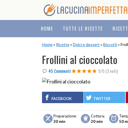
Skip
Skip
Skip
to
to
to
primary
main
primary
navigation
content
sidebar
HOME
TUTTE LE RICETTE
RICET
Home
»
Ricette
»
Dolci e dessert
»
Biscotti
» Frol
Frollini al cioccolato
45 Commenti
5/5
(3 voti)
FACEBOOK
TWITTER
Preparazione:
Cottura:
Temp
30 min
20 min
50 m