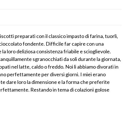
scotti preparati con il classico impasto di farina, tuorli,
cioccolato fondente. Difficile far capire con una
e la loro deliziosa consistenza friabile e scioglievole.
anquillamente sgranocchiati da soli durante la giornata,
ati nel latte, caldo o freddo. Noi li abbiamo divorati in
o perfettamente per diversi giorni. I miei erano
 dare loro la dimensione e la forma che preferite
 perfettamente. Restando in tema di colazioni golose