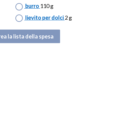
burro
110 g
lievito per dolci
2 g
ea la lista della spesa