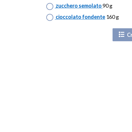
zucchero semolato
90 g
cioccolato fondente
160 g
Cr