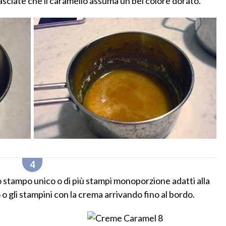
asciate che il caramello assuma un bel colore dorato.
no stampo unico o di più stampi monoporzione adatti alla
o gli stampini con la crema arrivando fino al bordo.