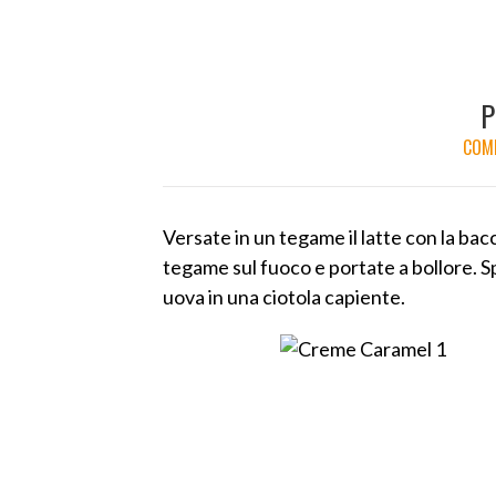
P
COME
Versate in un tegame il latte con la bacc
tegame sul fuoco e portate a bollore. Sp
uova in una ciotola capiente.