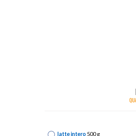
QUA
latte intero
500 g