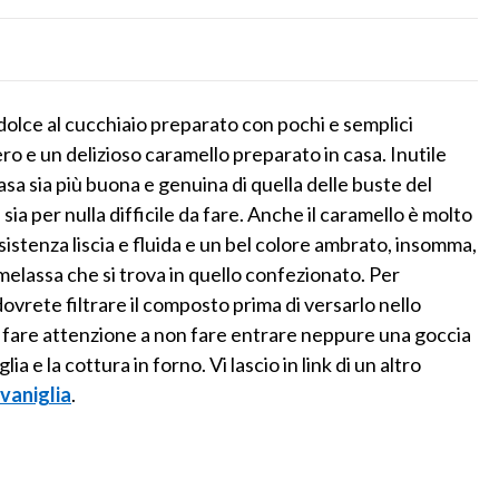
dolce al cucchiaio preparato con pochi e semplici
ro e un delizioso caramello preparato in casa. Inutile
asa sia più buona e genuina di quella delle buste del
per nulla difficile da fare. Anche il caramello è molto
istenza liscia e fluida e un bel colore ambrato, insomma,
melassa che si trova in quello confezionato. Per
rete filtrare il composto prima di versarlo nello
, e fare attenzione a non fare entrare neppure una goccia
a e la cottura in forno. Vi lascio in link di un altro
 vaniglia
.