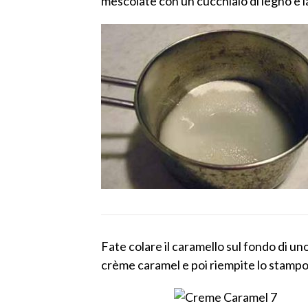
mescolate con un cucchiaio di legno e l
Fate colare il caramello sul fondo di u
crème caramel e poi riempite lo stampo 