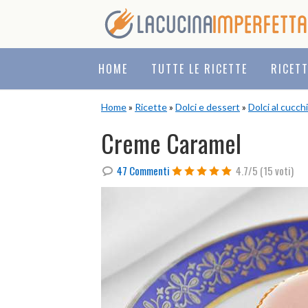
Skip
Skip
Skip
to
to
to
primary
main
primary
navigation
content
sidebar
HOME
TUTTE LE RICETTE
RICET
Home
»
Ricette
»
Dolci e dessert
»
Dolci al cucch
Creme Caramel
47 Commenti
4.7/5
(15 voti)