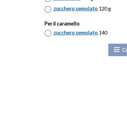
zucchero semolato
120 g
Per il caramello
zucchero semolato
140
Cr