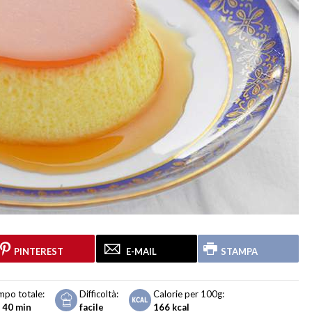
PINTEREST
E-MAIL
STAMPA
mpo totale:
Difficoltà:
Calorie per 100g:
h 40 min
facile
166
kcal