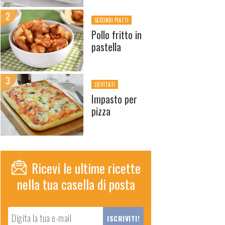
SECONDI PIATTI
Pollo fritto in
pastella
LIEVITATI
Impasto per
pizza
Ricevi le ultime ricette
nella tua casella di posta