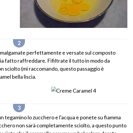
 Amalgamate perfettamente e versate sul composto
ia fatto raffreddare. Fifiltrate il tutto in modo da
non sciolto (mi raccomando, questo passaggio è
el bella liscia.
 un tegamino lo zucchero e l'acqua e ponete su fiamma
ucchero non sarà completamente sciolto, a questo punto