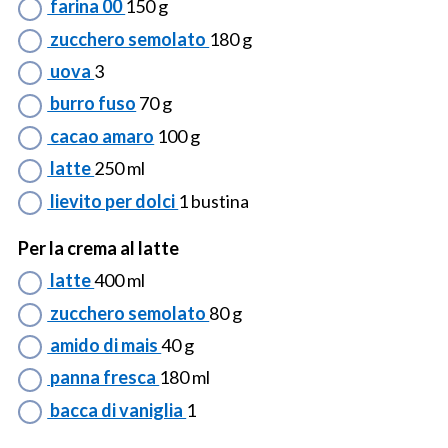
farina 00
150 g
zucchero semolato
180 g
uova
3
burro fuso
70 g
cacao amaro
100 g
latte
250 ml
lievito per dolci
1 bustina
Per la crema al latte
latte
400 ml
zucchero semolato
80 g
amido di mais
40 g
panna fresca
180 ml
bacca di vaniglia
1