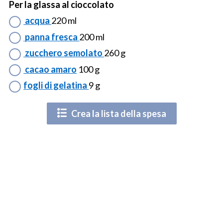
Per la glassa al cioccolato
acqua
220 ml
panna fresca
200 ml
zucchero semolato
260 g
cacao amaro
100 g
fogli di gelatina
9 g
Crea la lista della spesa