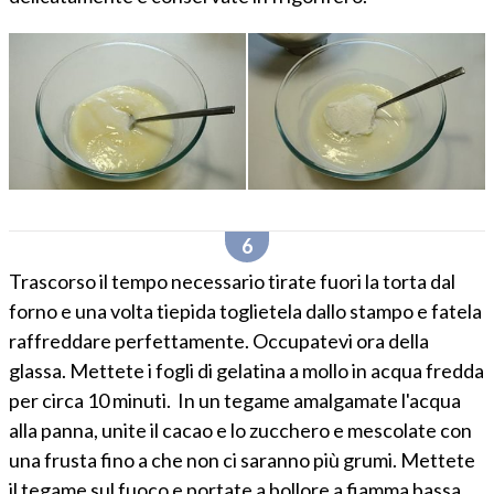
Trascorso il tempo necessario tirate fuori la torta dal
forno e una volta tiepida toglietela dallo stampo e fatela
raffreddare perfettamente. Occupatevi ora della
glassa. Mettete i fogli di gelatina a mollo in acqua fredda
per circa 10 minuti. In un tegame amalgamate l'acqua
alla panna, unite il cacao e lo zucchero e mescolate con
una frusta fino a che non ci saranno più grumi. Mettete
il tegame sul fuoco e portate a bollore a fiamma bassa,