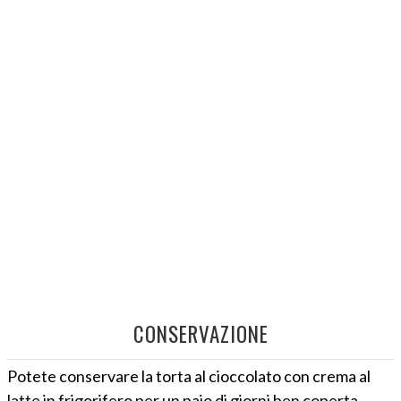
CONSERVAZIONE
Potete conservare la torta al cioccolato con crema al
latte in frigorifero per un paio di giorni ben coperta.